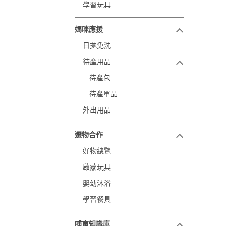
學習玩具
媽咪應援
日拋免洗
待產用品
待產包
待產單品
外出用品
選物合作
好物總覽
啟蒙玩具
嬰幼沐浴
學習餐具
哺育知識庫