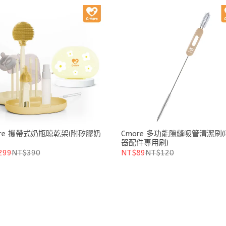
ore 攜帶式奶瓶晾乾架(附矽膠奶
Cmore 多功能隙縫吸管清潔刷
器配件專用刷)
299
NT$390
NT$89
NT$120