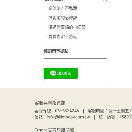
媽咪泌方不私藏
擠乳前的必修課
溫奶消毒鍋的小細節
寶寶衛浴不將就
經銷門市據點
客服與聯絡資訊
客服專線：06-6324246
客服時間：週一至週五 09:0
信箱：info@kimbaby.com.tw
統一編號：45893
Cmore官方旗艦商城