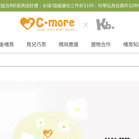
組合8折起再送好禮｜水球/固齒器任三件折$100｜科學玩具任兩件$299
後哺育
育兒巧思
媽咪應援
選物合作
哺育知