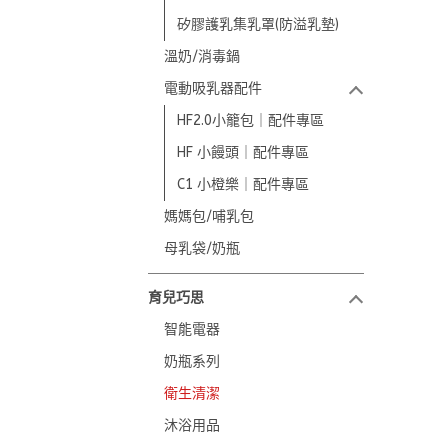
矽膠護乳集乳罩(防溢乳墊)
溫奶/消毒鍋
電動吸乳器配件
HF2.0小籠包｜配件專區
HF 小饅頭｜配件專區
C1 小橙樂｜配件專區
媽媽包/哺乳包
母乳袋/奶瓶
育兒巧思
智能電器
奶瓶系列
衛生清潔
沐浴用品