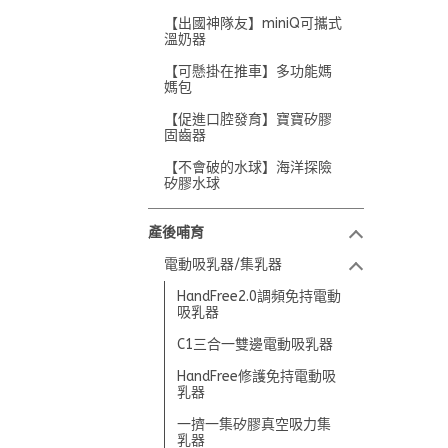
【出國神隊友】miniQ可攜式
溫奶器
【可懸掛在推車】多功能媽
媽包
【促進口腔發育】寶寶矽膠
固齒器
【不會破的水球】海洋探險
矽膠水球
產後哺育
電動吸乳器/集乳器
HandFree2.0調頻免持電動
吸乳器
C1三合一雙邊電動吸乳器
HandFree修護免持電動吸
乳器
一擠一集矽膠真空吸力集
乳器