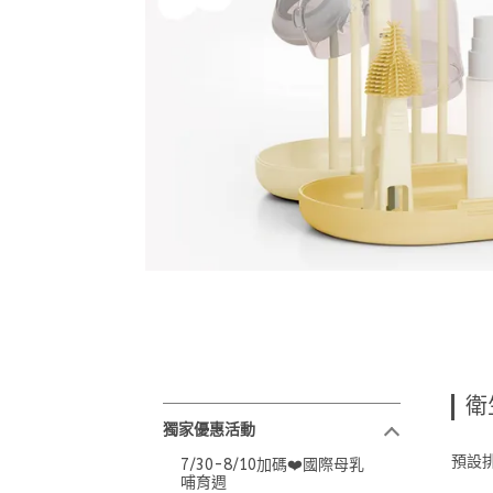
衛
獨家優惠活動
預設
7/30-8/10加碼❤️國際母乳
哺育週