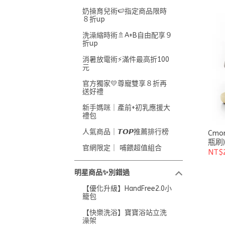
奶操育兒術🍉指定商品限時
８折up
洗澡縮時術🚿A+B自由配享９
折up
消暑放電術⚡滿件最高折100
元
官方獨家💛尊寵雙享８折再
送好禮
新手媽咪｜產前+初乳應援大
禮包
人氣商品｜𝙏𝙊𝙋推薦排行榜
Cm
瓶刷)
官網限定｜ 哺餵超值組合
NT$
明星商品✨別錯過
【優化升級】HandFree2.0小
籠包
【快樂洗浴】寶寶浴站立洗
澡架