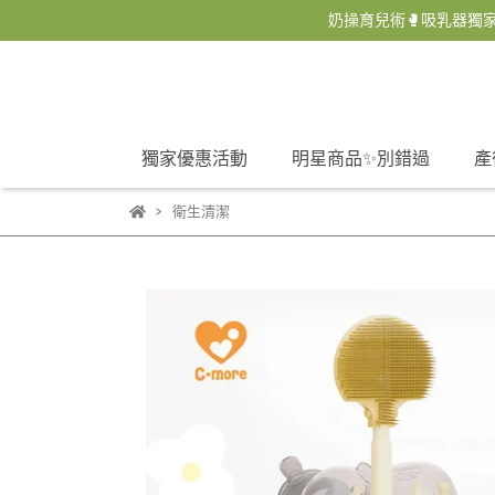
奶操育兒術🥊吸乳器獨家
獨家優惠活動
明星商品✨別錯過
產
衛生清潔