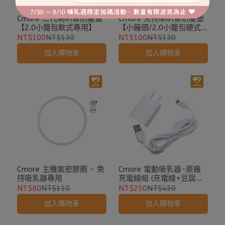
Cmore 二代喇叭罩防塵蓋
Cmore 免持喇叭罩防塵墊
【2.0小籠包軟式專用】
【小饅頭/2.0小籠包硬式
專用】
NT$100
NT$130
NT$100
NT$130
加入購物車
加入購物車
Cmore 主機氣密膠圈 - 免
Cmore 電動吸乳器-原廠
持吸乳器專用
充電線組 (充電線+豆腐插
頭)
NT$80
NT$110
NT$250
NT$450
加入購物車
加入購物車