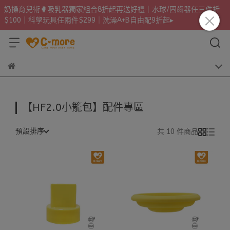
奶操育兒術🥊吸乳器獨家組合8折起再送好禮｜水球/固齒器任三件折
$100｜科學玩具任兩件$299｜洗澡A+B自由配9折起▸
【HF2.0小籠包】配件專區
預設排序
共 10 件商品