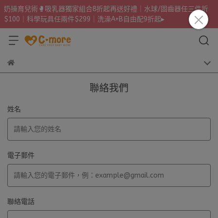
奶操育兒術🥊吸乳器獨家組合8折起再送好禮｜水球/固齒器任三件折
$100｜科學玩具任兩件$299｜洗澡A+B自由配9折起▸
聯絡我們
姓名
電子郵件
聯絡電話