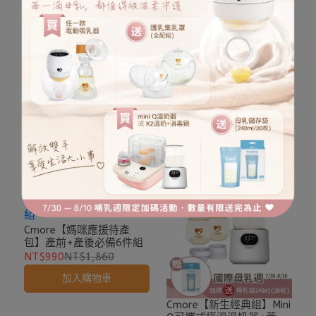
Cmore 黃金PPSU寬口奶瓶
Cmore【回歸職場組】母
180ml 兩入組 (搭配新生
乳儲存袋轉接環+母乳儲存
兒專用 防脹氣奶嘴)
袋(240ml/20入)
NT$500
NT$590
NT$250
NT$559
加入購物車
加入購物車
Cmore【媽咪應援待產
包】產前+產後必備6件組
NT$990
NT$1,860
加入購物車
Cmore【新生經典組】Mini