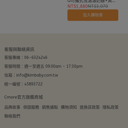
Q可攜式恆溫溫奶器+黃金
PPSU寬口奶瓶(2入)
NT$1,880
NT$3,070
加入購物車
客服與聯絡資訊
客服專線：06-6324246
客服時間：週一至週五 09:00am - 17:30pm
信箱：info@kimbaby.com.tw
統一編號：45893722
Cmore官方旗艦商城
品牌故事
保固服務
銷售據點
購物須知
退換貨政策
隱私政策
聯絡我們