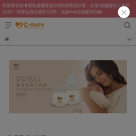
奶操育兒術🥊吸乳器獨家組合8折起再送好禮｜水球/固齒器任三件折
$100｜科學玩具任兩件$299｜洗澡A+B自由配9折起▸