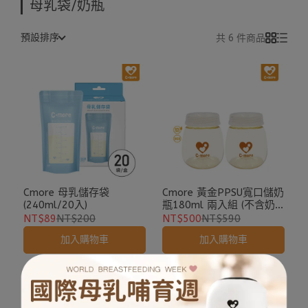
母乳袋/奶瓶
預設排序
共 6 件商品
Cmore 母乳儲存袋
Cmore 黃金PPSU寬口儲奶
(240ml/20入)
瓶180ml 兩入組 (不含奶
嘴)
NT$89
NT$200
NT$500
NT$590
加入購物車
加入購物車