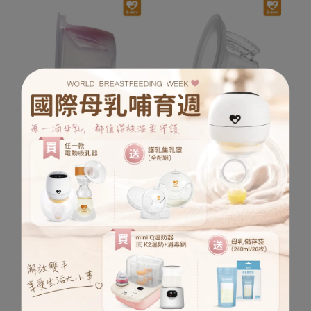
Cmore 免持配件包
Cmore 免持喇叭罩
28mm【小饅頭專用】(預
28mm【小饅頭專用】(預
購*預計8/20後出貨)
購* 預計8/20後出貨)
NT$950
NT$1,440
NT$450
NT$590
加入購物車
加入購物車