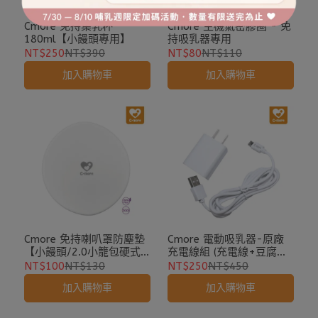
Cmore 免持集乳杯
Cmore 主機氣密膠圈 - 免
180ml【小饅頭專用】
持吸乳器專用
NT$250
NT$390
NT$80
NT$110
加入購物車
加入購物車
Cmore 免持喇叭罩防塵墊
Cmore 電動吸乳器-原廠
【小饅頭/2.0小籠包硬式
充電線組 (充電線+豆腐插
專用】
頭)
NT$100
NT$130
NT$250
NT$450
加入購物車
加入購物車