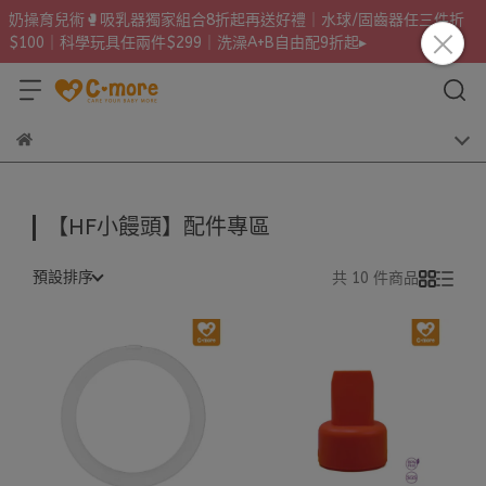
奶操育兒術🥊吸乳器獨家組合8折起再送好禮｜水球/固齒器任三件折
$100｜科學玩具任兩件$299｜洗澡A+B自由配9折起▸
【HF小饅頭】配件專區
預設排序
共 10 件商品