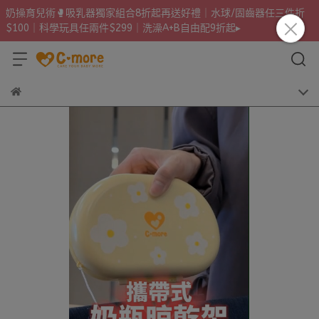
奶操育兒術🥊吸乳器獨家組合8折起再送好禮｜水球/固齒器任三件折
$100｜科學玩具任兩件$299｜洗澡A+B自由配9折起▸