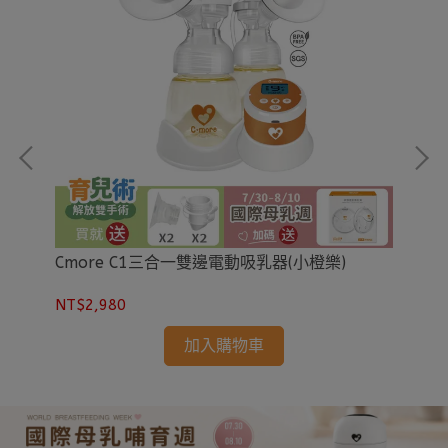
Cmore C1三合一雙邊電動吸乳器(小橙樂)
Cm
包)
NT$2,980
NT
加入購物車