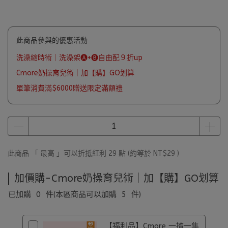
此商品參與的優惠活動
洗澡縮時術｜洗澡架🅐+🅑自由配９折up
Cmore奶操育兒術｜加【購】GO划算
單筆消費滿$6000贈送限定滿額禮
此商品 「 最高 」可以折抵紅利
29
點 (約等於
NT$29
)
加價購-Cmore奶操育兒術｜加【購】GO划算
已加購
0
件
(本區商品可以加購
5
件)
【福利品】Cmore 一擠一集