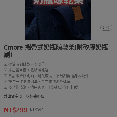
1
/
3
Cmore 攜帶式奶瓶晾乾架(附矽膠奶瓶
刷)
☑ 從清洗到晾乾一次到位!!
☑ 外出省空間，收納機能強
☑ 食品級矽膠刷頭，耐久度高，不易刮傷瓶身及配件
☑ 提供三件清洗刷具，全方位清潔零死角
☑ 多功能清潔，適用奶瓶、保溫瓶或任何杯款
外出省空間，收納機能強
NT$299
NT$390