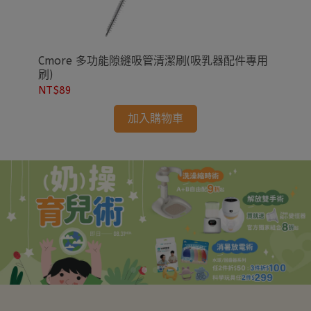
Cmore 多功能隙縫吸管清潔刷(吸乳器配件專用
K
刷)
NT$89
NT
加入購物車