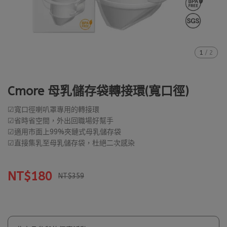
1
/
2
Cmore 母乳儲存袋轉接環(寬口徑)
☑寬口徑喇叭罩專用的轉接環
☑省時省空間，外出回職場好幫手
☑適用市面上99%夾鏈式母乳儲存袋
☑直接集乳至母乳儲存袋，杜絕二次感染
NT$180
NT$359