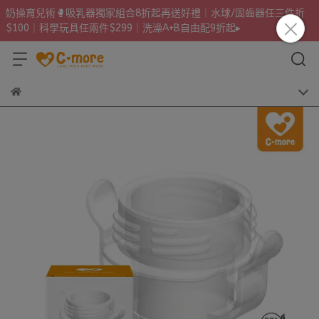
奶操育兒術🥊吸乳器獨家組合8折起再送好禮｜水球/固齒器任三件折
$100｜科學玩具任兩件$299｜洗澡A+B自由配9折起▸