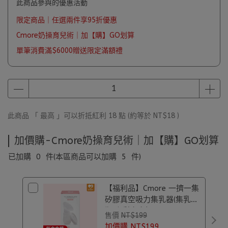
此商品參與的優惠活動
限定商品｜任選兩件享95折優惠
Cmore奶操育兒術｜加【購】GO划算
單筆消費滿$6000贈送限定滿額禮
此商品 「 最高 」可以折抵紅利
18
點 (約等於
NT$18
)
加價購-Cmore奶操育兒術｜加【購】GO划算
已加購
0
件
(本區商品可以加購
5
件)
【福利品】Cmore 一擠一集
矽膠真空吸力集乳器(集乳
瓶)｜彩盒盒損
售價
NT$199
加價購
NT$199