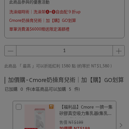
此商品參與的優惠活動
洗澡縮時術｜洗澡架🅐+🅑自由配９折up
Cmore奶操育兒術｜加【購】GO划算
單筆消費滿$6000贈送限定滿額禮
此商品 「 最高 」可以折抵紅利
1580
點 (約等於
NT$1,580
)
加價購-Cmore奶操育兒術｜加【購】GO划算
已加購
0
件
(本區商品可以加購
5
件)
【福利品】Cmore 一擠一集
矽膠真空吸力集乳器(集乳
瓶)｜彩盒盒損
售價
NT$199
加價購
NT$199