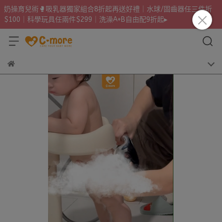
奶操育兒術🥊吸乳器獨家組合8折起再送好禮｜水球/固齒器任三件折
$100｜科學玩具任兩件$299｜洗澡A+B自由配9折起▸