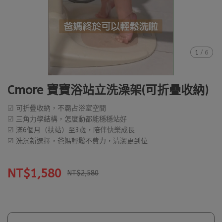
1
/
6
Cmore 寶寶浴站立洗澡架(可折疊收納)
☑ 可折疊收納，不霸占浴室空間
☑ 三角力學結構，怎麼動都能穩穩站好
☑ 滿6個月（扶站）至3歲，陪伴快樂成長
☑ 洗澡新選擇，爸媽輕鬆不費力，清潔更到位
NT$1,580
NT$2,580