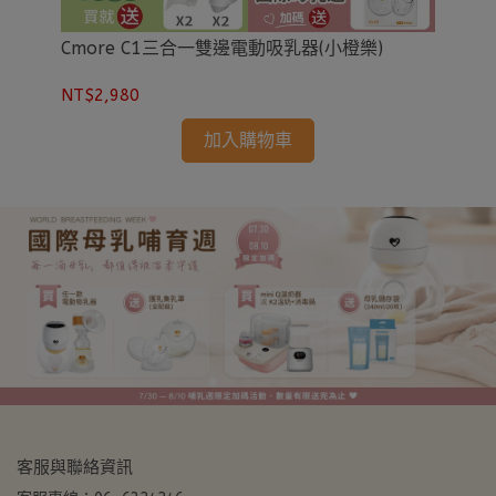
專用
Cmore C1三合一雙邊電動吸乳器(小橙樂)
Cm
包)
NT$2,980
NT
加入購物車
客服與聯絡資訊