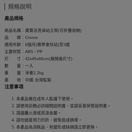
規格說明
產品規格
商品名稱：寶寶浴洗澡站立架(可折疊收納)
品 牌：Cmore
適用年齡：6個月(需學會扶站)至3歲
主要材質：ABS、PP
尺 寸：42x45x66cm(展開後尺寸)
數 量：一入
重 量：淨重2.2kg
產 地：中國·台灣監製
注意事項
本產品需在成年人監護下使用。
請使用前務必詳細閱說明書，並請妥善保管說明書。
請遠離火源或高溫金屬。
請勿過度用力凹折，避免造成損壞。
本產品為消耗品，有變形或缺損請立即更換。