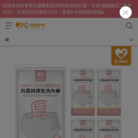
奶操育兒術🥊吸乳器獨家組合8折起再送好禮｜水球/固齒器任三件折
$100｜科學玩具任兩件$299｜洗澡A+B自由配9折起▸