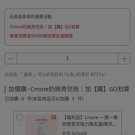
此商品參與的優惠活動
Cmore奶操育兒術｜加【購】GO划算
單筆消費滿$6000贈送限定滿額禮
此商品 「 最高 」可以折抵紅利
74
點 (約等於
NT$74
)
加價購-Cmore奶操育兒術｜加【購】GO划算
已加購
0
件
(本區商品可以加購
5
件)
【福利品】Cmore 一擠一集
矽膠真空吸力集乳器(集乳
瓶)｜彩盒盒損
售價
NT$199