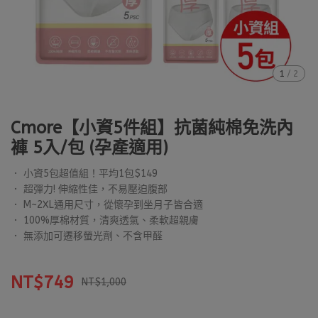
1
/
2
Cmore【小資5件組】抗菌純棉免洗內
褲 5入/包 (孕產適用)
． 小資5包超值組！平均1包$149
． 超彈力! 伸縮性佳，不易壓迫腹部
． M~2XL通用尺寸，從懷孕到坐月子皆合適
． 100%厚棉材質，清爽透氣、柔軟超親膚
． 無添加可遷移螢光劑、不含甲醛
NT$749
NT$1,000