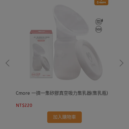
(孕
Cmore 一擠一集矽膠真空吸力集乳器(集乳瓶)
Cm
NT$220
NT
加入購物車