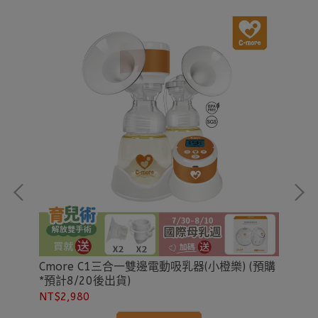
Cmore C1三合一雙邊電動吸乳器(小橙樂) (預購
Cm
*預計8/20後出貨)
包)
NT$2,980
NT