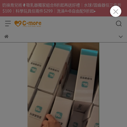
奶操育兒術🥊吸乳器獨家組合8折起再送好禮｜水球/固齒器任三件折
$100｜科學玩具任兩件$299｜洗澡A+B自由配9折起▸