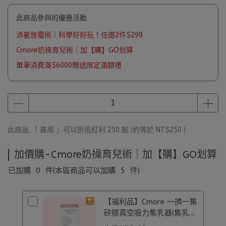
此商品參與的優惠活動
消暑放電術｜科學好好玩！任選2件$299
Cmore奶操育兒術｜加【購】GO划算
單筆消費滿$6000贈送限定滿額禮
此商品 「 最高 」可以折抵紅利
250
點 (約等於
NT$250
)
加價購-Cmore奶操育兒術｜加【購】GO划算
已加購
0
件
(本區商品可以加購
5
件)
【福利品】Cmore 一擠一集
矽膠真空吸力集乳器(集乳
瓶)｜彩盒盒損