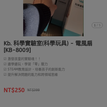
1
/
5
Kb. 科學實驗室(科學玩具) - 電風扇
[KB-8009]
☑ 激發孩童的實驗魂！！
☑ 邊學邊玩，學習「零」壓力
☑ STEAM教育設計，培養孩子的創新能力
☑ 提升解決問題的能力和跨領域思維
NT$250
NT$399