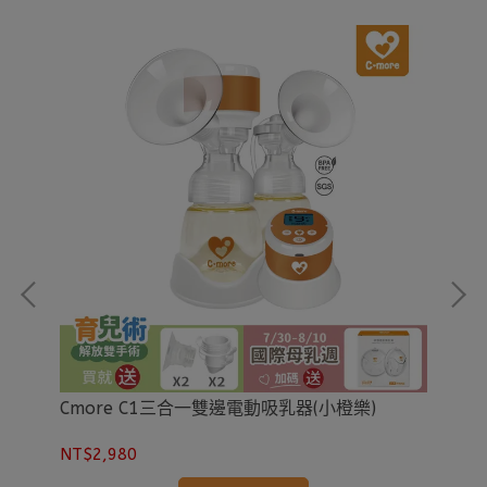
Cmore C1三合一雙邊電動吸乳器(小橙樂)
Cm
包)
NT$2,980
NT