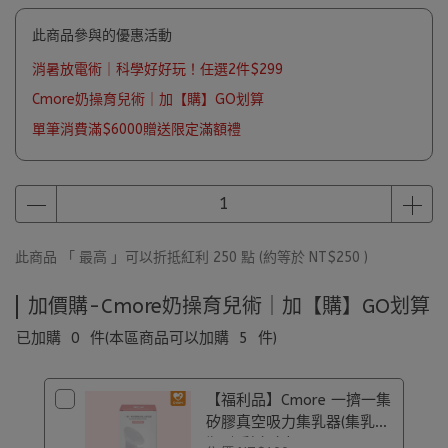
此商品參與的優惠活動
消暑放電術｜科學好好玩！任選2件$299
Cmore奶操育兒術｜加【購】GO划算
單筆消費滿$6000贈送限定滿額禮
此商品 「 最高 」可以折抵紅利
250
點 (約等於
NT$250
)
加價購-Cmore奶操育兒術｜加【購】GO划算
已加購
0
件
(本區商品可以加購
5
件)
【福利品】Cmore 一擠一集
矽膠真空吸力集乳器(集乳
瓶)｜彩盒盒損