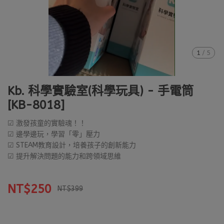
1
/
5
Kb. 科學實驗室(科學玩具) - 手電筒
[KB-8018]
☑ 激發孩童的實驗魂！！
☑ 邊學邊玩，學習「零」壓力
☑ STEAM教育設計，培養孩子的創新能力
☑ 提升解決問題的能力和跨領域思維
NT$250
NT$399