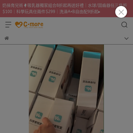
奶操育兒術🥊吸乳器獨家組合8折起再送好禮｜水球/固齒器任三件折
$100｜科學玩具任兩件$299｜洗澡A+B自由配9折起▸